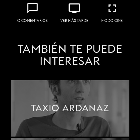
chat_bubble_outline
personal_video
fullscreen
0 COMENTARIOS
VER MÁS TARDE
MODO CINE
TAMBIÉN TE PUEDE
INTERESAR
TAXIO ARDANAZ